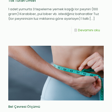
Tok Tutan Omlet
1 adet yumurta 3 tepeleme yemek kaşığı lor peyniri (100
gram) Karabiber, pul biber vb. istediğiniz baharatlar Tuz
(lor peynirinizin tuz miktarına göre ayarlayın) 1 tatlı
[…]
Devamını oku
Bel Çevresi Ölçümü