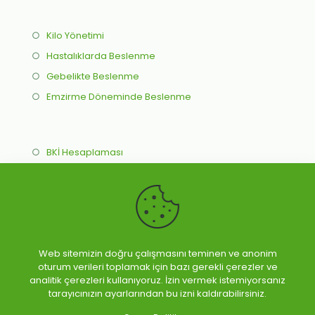
○
Kilo Yönetimi
○
Hastalıklarda Beslenme
○
Gebelikte Beslenme
○
Emzirme Döneminde Beslenme
○
BKİ Hesaplaması
○
İdeal Kilo Hesaplama
○
Online Beslenme Programı
○
Yüz Yüze Beslenme Programı
Web sitemizin doğru çalışmasını teminen ve anonim
oturum verileri toplamak için bazı gerekli çerezler ve
analitik çerezleri kullanıyoruz. İzin vermek istemiyorsanız
tarayıcınızın ayarlarından bu izni kaldırabilirsiniz.
Ebru Selin ÇALIK - Diyetisyen © 2026 Tüm Hakları