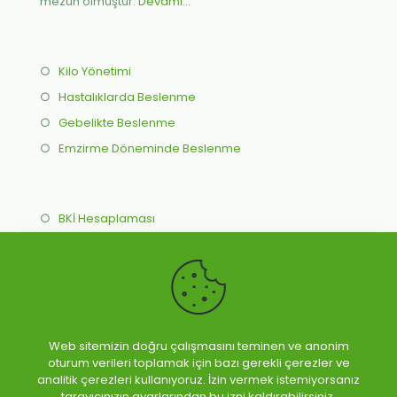
mezun olmuştur.
Devamı...
○
Kilo Yönetimi
○
Hastalıklarda Beslenme
○
Gebelikte Beslenme
○
Emzirme Döneminde Beslenme
○
BKİ Hesaplaması
○
İdeal Kilo Hesaplama
○
Online Beslenme Programı
○
Yüz Yüze Beslenme Programı
Web sitemizin doğru çalışmasını teminen ve anonim
oturum verileri toplamak için bazı gerekli çerezler ve
analitik çerezleri kullanıyoruz. İzin vermek istemiyorsanız
tarayıcınızın ayarlarından bu izni kaldırabilirsiniz.