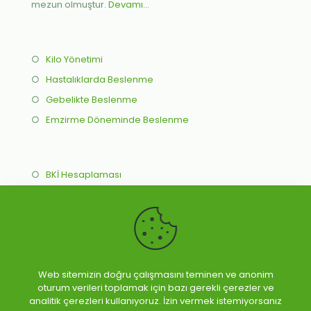
mezun olmuştur.
Devamı...
○
Kilo Yönetimi
○
Hastalıklarda Beslenme
○
Gebelikte Beslenme
○
Emzirme Döneminde Beslenme
○
BKİ Hesaplaması
○
İdeal Kilo Hesaplama
○
Online Beslenme Programı
○
Yüz Yüze Beslenme Programı
Web sitemizin doğru çalışmasını teminen ve anonim
oturum verileri toplamak için bazı gerekli çerezler ve
analitik çerezleri kullanıyoruz. İzin vermek istemiyorsanız