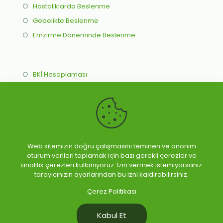
○
Hastalıklarda Beslenme
○
Gebelikte Beslenme
○
Emzirme Döneminde Beslenme
○
BKİ Hesaplaması
○
İdeal Kilo Hesaplama
○
Online Beslenme Programı
○
Yüz Yüze Beslenme Programı
Web sitemizin doğru çalışmasını teminen ve anonim
oturum verileri toplamak için bazı gerekli çerezler ve
analitik çerezleri kullanıyoruz. İzin vermek istemiyorsanız
tarayıcınızın ayarlarından bu izni kaldırabilirsiniz.
Ebru Selin ÇALIK - Diyetisyen © 2026 Tüm Hakları
Çerez Politikası
Saklıdır.
Web Tasarım :
Kabul Et