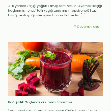
4-5 yemek kaşığı yoğurt 1 avuç semizotu 2-3 yemek kaşığı
haşlanmış nohut 1 tatlı kaşığı tane mısır (opsiyonel) 1 tatlı
kaşığı zeytinyağı İstediğiniz baharatlar ve tuz
[…]
Devamını oku
Bağışıklık Güçlendirici Kırmızı Smoothie
1 adet yeşil elma 1 orta boy pancar Küçük boy nar 1 adet