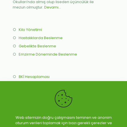
Okulları’nda almış olup liseden üçüncülük ile
mezun olmuştur.
Devamı...
○
Kilo Yönetimi
○
Hastalıklarda Beslenme
○
Gebelikte Beslenme
○
Emzirme Döneminde Beslenme
○
BKİ Hesaplaması
○
İdeal Kilo Hesaplama
○
Online Beslenme Programı
○
Yüz Yüze Beslenme Programı
Web sitemizin doğru çalışmasını teminen ve anonim
oturum verileri toplamak için bazı gerekli çerezler ve