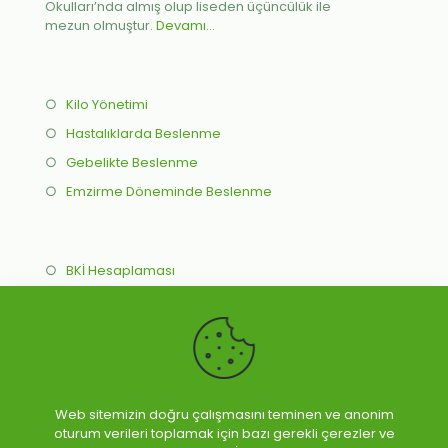
Okulları’nda almış olup liseden üçüncülük ile
mezun olmuştur.
Devamı...
○
Kilo Yönetimi
○
Hastalıklarda Beslenme
○
Gebelikte Beslenme
○
Emzirme Döneminde Beslenme
○
BKİ Hesaplaması
○
İdeal Kilo Hesaplama
○
Online Beslenme Programı
○
Yüz Yüze Beslenme Programı
Web sitemizin doğru çalışmasını teminen ve anonim
oturum verileri toplamak için bazı gerekli çerezler ve