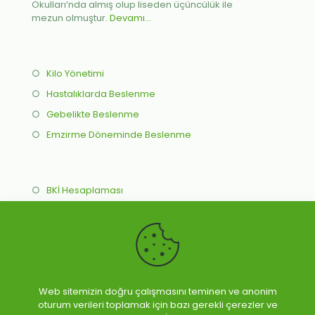
Okulları’nda almış olup liseden üçüncülük ile
mezun olmuştur.
Devamı...
○
Kilo Yönetimi
○
Hastalıklarda Beslenme
○
Gebelikte Beslenme
○
Emzirme Döneminde Beslenme
○
BKİ Hesaplaması
○
İdeal Kilo Hesaplama
○
Online Beslenme Programı
○
Yüz Yüze Beslenme Programı
Web sitemizin doğru çalışmasını teminen ve anonim
oturum verileri toplamak için bazı gerekli çerezler ve