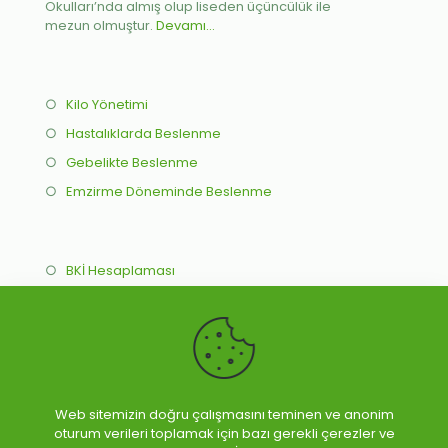
Okulları’nda almış olup liseden üçüncülük ile
mezun olmuştur.
Devamı...
○
Kilo Yönetimi
○
Hastalıklarda Beslenme
○
Gebelikte Beslenme
○
Emzirme Döneminde Beslenme
○
BKİ Hesaplaması
○
İdeal Kilo Hesaplama
○
Online Beslenme Programı
○
Yüz Yüze Beslenme Programı
Web sitemizin doğru çalışmasını teminen ve anonim
oturum verileri toplamak için bazı gerekli çerezler ve